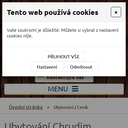
HOSTINEC OBORA
Tento web používá cookies
×
Stylově zařízená restaurace a ubytování
Vaše soukromí je důležité. Můžete si vybrat z nastavení
cookies níže.
Rezervace restaurace
+420 776 637 031
Rezervace ubytování
PŘIJMOUT VŠE
+420 602 136 916
Nastavení
Odmítnout
Máte jakýkoli dotaz?
Kontaktujte nás
MENU
Úvodní stránka
»
Ubytování / Ceník
Ubytování Chrudim,