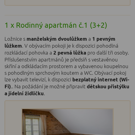
1 x Rodinný apartmán č.1 (3+2)
Ložnice s
a
manželským dvoulůžkem
1 pevným
. V obývacím pokoji je k dispozici pohodlná
lůžkem
rozkládací pohovka a
pro další tři osoby.
2 pevná lůžka
Příslušenstvím apartmánů je předsíň s vestavěnou
skříní a odkládacím prostorem a vybavenou koupelnou
s pohodlným sprchovým koutem a WC. Obývací pokoj
lze vybavit televizí, k dispozici
bezplatný internet (Wi-
.. Na požádání je možné připravit
Fi)
dětskou přistýlku
.
a jídelní židličku