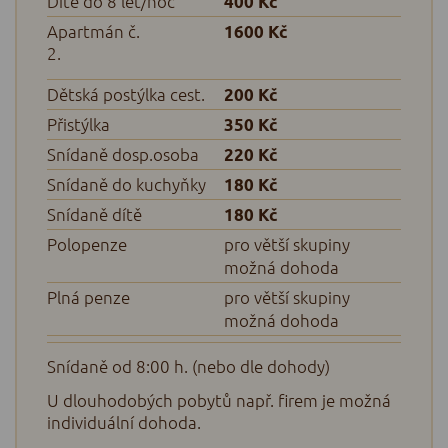
Dítě do 8 let/noc
400 Kč
Apartmán č.
1600 Kč
2.
Dětská postýlka cest.
200 Kč
Přistýlka
350 Kč
Snídaně dosp.osoba
220 Kč
Snídaně do kuchyňky
180 Kč
Snídaně dítě
180 Kč
Polopenze
pro větší skupiny
možná dohoda
Plná penze
pro větší skupiny
možná dohoda
Snídaně od 8:00 h. (nebo dle dohody)
U dlouhodobých pobytů např. firem je možná
individuální dohoda.