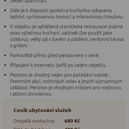
Jeden apartmán.
Dále je k dispozici společná kuchyňka vybavena
lednicí, rychlovarnou konvicí a mikrovlnnou troubou.
V objektu je vyhlášená staročeská restaurace známá
svou výtečnou kuchyní, salónek (lze použít jako
učebnu), velký sál s barem a pódiem, venkovní terasa
s grilem.
Parkoviště přímo před penzionem v ceně.
Připojení k internetu (wifi) po celém objektu.
Penzion je vhodný nejen pro pořádání svateb ,
firemních akcí, rodinných oslav a jiných významných
událostí. Penzion je vhodným místem pro rodinnou
i aktivní dovolenou.
Ceník ubytování služeb
Dospělá osoba/noc
680 Kč